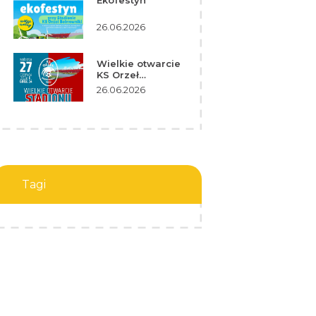
Ekofestyn
26.06.2026
Wielkie otwarcie
KS Orzeł
Bobrowniki
26.06.2026
Tagi