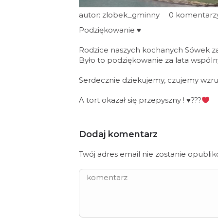
autor: zlobek_gminny
0 komentarz
Podziękowanie ♥️
Rodzice naszych kochanych Sówek zam
Było to podziękowanie za lata wspólny
Serdecznie dziekujemy, czujemy wzrus
A tort okazał się przepyszny !
♥️
???
Dodaj komentarz
Twój adres email nie zostanie opubli