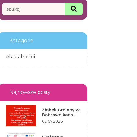
Search
Search
for:
Kategorie
Aktualności
Najnowsze posty
Żłobek Gminny w
Bobrownikach
zatrudni
02.07.2026
pracownika