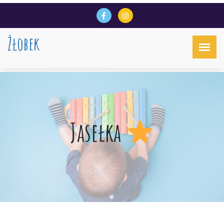
Żłobek
Jasełka