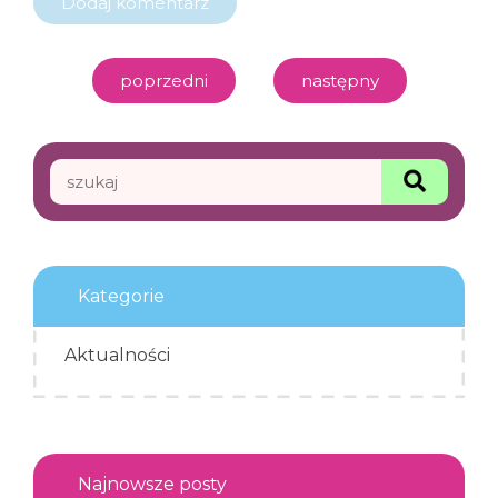
poprzedni
następny
Search
Search
for:
Kategorie
Aktualności
Najnowsze posty