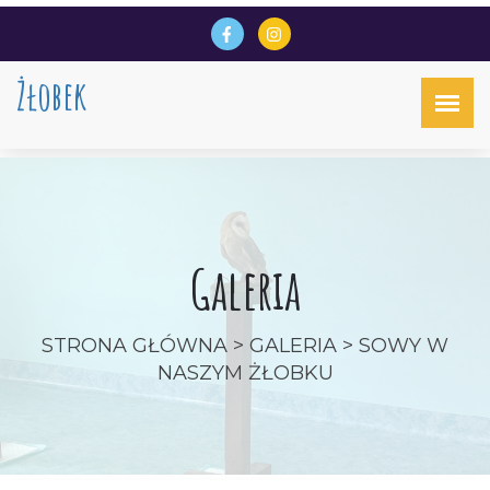
Żłobek
Galeria
STRONA GŁÓWNA
>
GALERIA
> SOWY W
NASZYM ŻŁOBKU